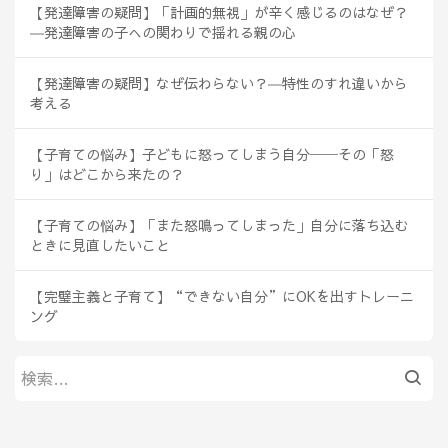
【発達障害の疑問】「計画的無視」が辛く感じるのはなぜ？
―発達障害の子への関わりで揺れる親の心
【発達障害の疑問】なぜ伝わらない？―特性のすれ違いから
考える
【子育ての悩み】子どもに怒ってしまう自分──その「怒
り」はどこから来たの？
【子育ての悩み】「また怒鳴ってしまった」自分に落ち込む
ときに見直したいこと
【完璧主義と子育て】“できない自分”にOKを出すトレーニ
ング
検
索: