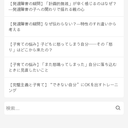
【発達障害の疑問】「計画的無視」が辛く感じるのはなぜ？
―発達障害の子への関わりで揺れる親の心
【発達障害の疑問】なぜ伝わらない？―特性のすれ違いから
考える
【子育ての悩み】子どもに怒ってしまう自分──その「怒
り」はどこから来たの？
【子育ての悩み】「また怒鳴ってしまった」自分に落ち込む
ときに見直したいこと
【完璧主義と子育て】“できない自分”にOKを出すトレーニ
ング
検
索: