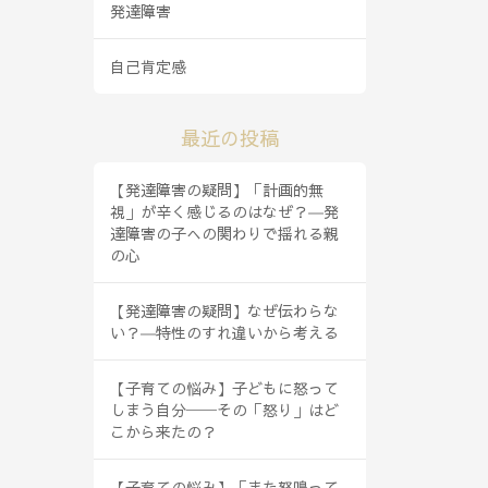
発達障害
自己肯定感
最近の投稿
【発達障害の疑問】「計画的無
視」が辛く感じるのはなぜ？―発
達障害の子への関わりで揺れる親
の心
【発達障害の疑問】なぜ伝わらな
い？―特性のすれ違いから考える
【子育ての悩み】子どもに怒って
しまう自分──その「怒り」はど
こから来たの？
【子育ての悩み】「また怒鳴って